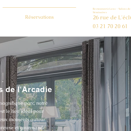
Restaurant à Lens - Salons de 
Séminaires
26 rue de L'écl
Réservations
03 21 70 20 61
s de l'Arcadie
agnifique parc, notre
st le lieu idéal pour
leux moments autour
oureuse et gourmande