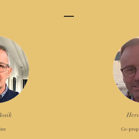
Rosik
Herv
ire
Co-propr