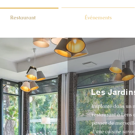
Restaurant
Événements
Les Jardin
Implanté dans un m
restaurant à Lens
e
passer de merveil
d'une cuisine sav